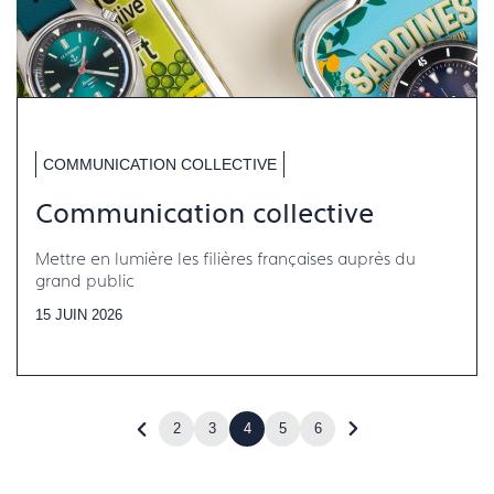
COMMUNICATION COLLECTIVE
Communication collective
Mettre en lumière les filières françaises auprès du
grand public
15 JUIN 2026
2
3
4
5
6
Revenir
Accéder
à
à
la
la
page
page