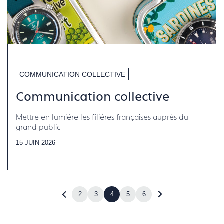
COMMUNICATION COLLECTIVE
Communication collective
Mettre en lumière les filières françaises auprès du
grand public
15 JUIN 2026
2
3
4
5
6
Revenir
Accéder
à
à
la
la
page
page