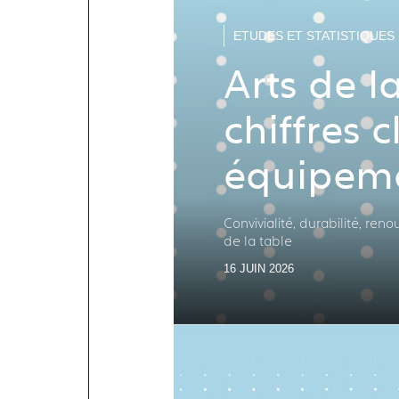
ETUDES ET STATISTIQUES
Arts de la
chiffres c
équipeme
ménages 
Convivialité, durabilité, re
de la table
16 JUIN 2026