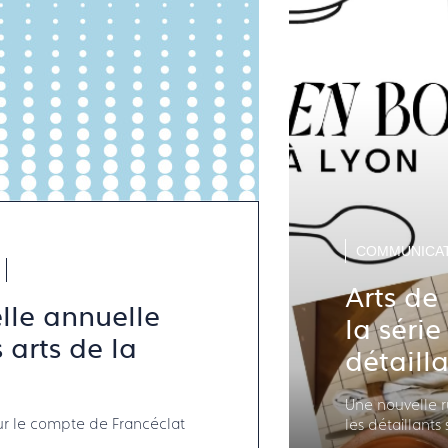
COMMUNICAT
Arts de 
elle annuelle
la séri
arts de la
détailla
Une nouvelle 
ur le compte de Francéclat
les détaillants