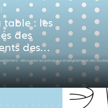
 table : les
lés des
nts des
et des CHR
nouvellement : découvrez les principaux enseignements des études 