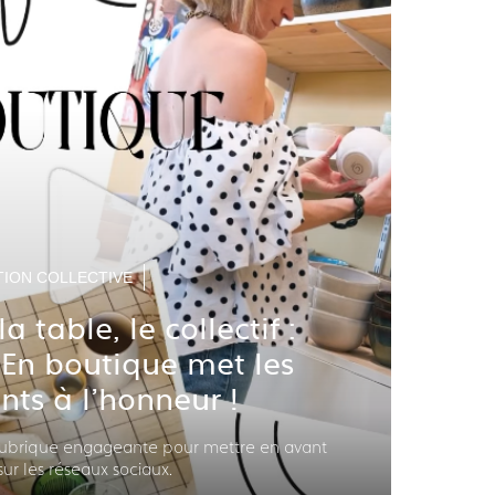
ION COLLECTIVE
la table, le collectif :
e En boutique met les
nts à l'honneur !
rubrique engageante pour mettre en avant
 sur les réseaux sociaux.