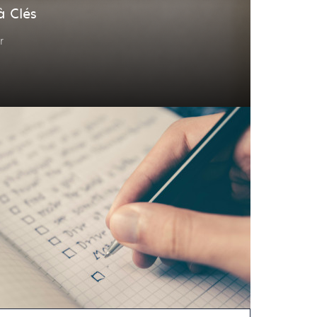
à Clés
r