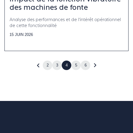
des machines de fonte
Analyse des performances et de l’intérêt opérationnel
de cette fonctionnalité
15 JUIN 2026
2
3
4
5
6
Revenir
Accéder
à
à
la
la
page
page
précédente
suivante
(page
(page
3)
5)