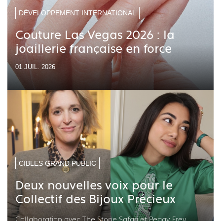
DÉVELOPPEMENT INTERNATIONAL
Couture Las Vegas 2026 : la
joaillerie française en force
01 JUIL. 2026
CIBLES GRAND PUBLIC
Deux nouvelles voix pour le
Collectif des Bijoux Précieux
Collaboration avec The Stone Safari et Peggy Frey