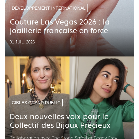
DÉVELOPPEMENT INTERNATIONAL
Couture Las Vegas 2026 : la
joaillerie française en force
01 JUIL. 2026
CIBLES GRAND PUBLIC
Deux nouvelles voix pour le
Collectif des Bijoux Précieux
Collaboration avec The Stone Safari et Peggy Frey