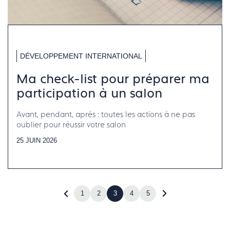
DÉVELOPPEMENT INTERNATIONAL
Ma check-list pour préparer ma
participation à un salon
Avant, pendant, après : toutes les actions à ne pas
oublier pour réussir votre salon
25 JUIN 2026
1
2
3
4
5
Revenir
Accéder
à
à
la
la
page
page
précédente
suivante