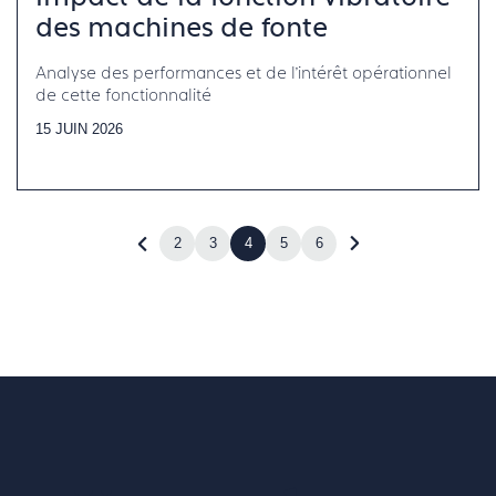
des machines de fonte
Analyse des performances et de l’intérêt opérationnel
de cette fonctionnalité
15 JUIN 2026
2
3
4
5
6
Revenir
Accéder
à
à
la
la
page
page
précédente
suivante
(page
(page
3)
5)