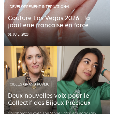
DÉVELOPPEMENT INTERNATIONAL
Couture Las Vegas 2026 : la
joaillerie française en force
01 JUIL. 2026
CIBLES GRAND PUBLIC
Deux nouvelles voix pour le
Collectif des Bijoux Précieux
Collaboration avec The Stone Safari et Peggy Frey