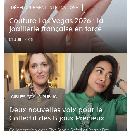
DÉVELOPPEMENT INTERNATIONAL
Couture Las Vegas 2026 : la
joaillerie française en force
01 JUIL. 2026
CIBLES GRAND PUBLIC
Deux nouvelles voix pour le
Collectif des Bijoux Précieux
Collaboration avec The Stone Safari et Peggy Frey