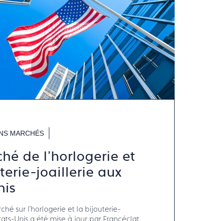
NS MARCHÉS
hé de l'horlogerie et
terie-joaillerie aux
nis
hé sur l'horlogerie et la bijouterie-
joaillerie aux Etats-Unis a été mise à jour par Francéclat.