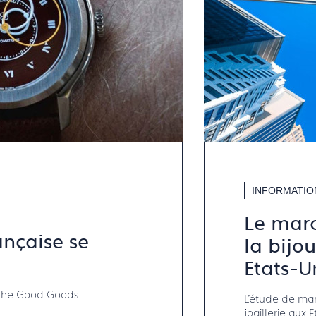
INFORMATIO
Le marc
ançaise se
la bijou
Etats-U
c The Good Goods
L'étude de marc