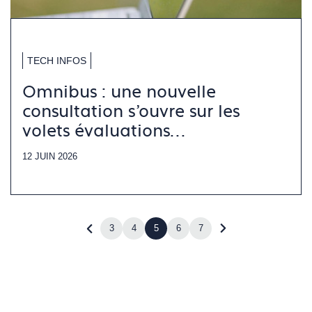
TECH INFOS
Omnibus : une nouvelle
consultation s’ouvre sur les
volets évaluations
environnementales
12 JUIN 2026
3
4
5
6
7
Revenir
Accéder
à
à
la
la
page
page
précédente
suivante
(page
(page
4)
6)