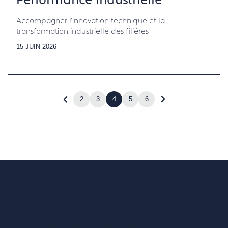
Performance industrielle
Accompagner l’innovation technique et la
transformation industrielle des filières
15 JUIN 2026
2
3
4
5
6
Revenir
Accéder
à
à
la
la
page
page
précédente
suivante
(page
(page
3)
5)
Vous voulez un