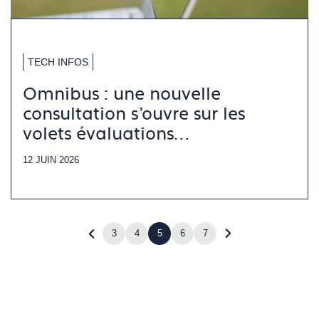
TECH INFOS
Omnibus : une nouvelle
consultation s’ouvre sur les
volets évaluations
environnementales
12 JUIN 2026
3
4
5
6
7
Revenir
Accéder
à
à
la
la
page
page
précédente
suivante
(page
(page
4)
6)