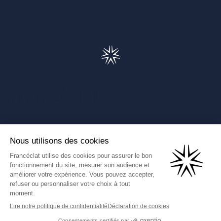
Francéclat
Présentation de Francéclat
Journalistes
Comprendre la taxe HBJOAT
Marchés publics
Contactez-nous
(Ce lien s'ouvre dans un nouve
Francéclat International