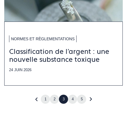
NORMES ET RÈGLEMENTATIONS
Classification de l’argent : une
nouvelle substance toxique
24 JUIN 2026
1
2
3
4
5
Revenir
Accéder
à
à
la
la
page
page
précédente
suivante
(page
(page
2)
4)