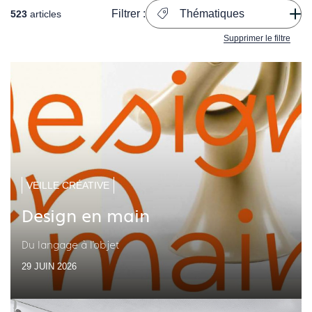
Filtrer :
Thématiques
523
articles
Supprimer le filtre
VEILLE CRÉATIVE
Design en main
Du langage à l'objet
29 JUIN 2026