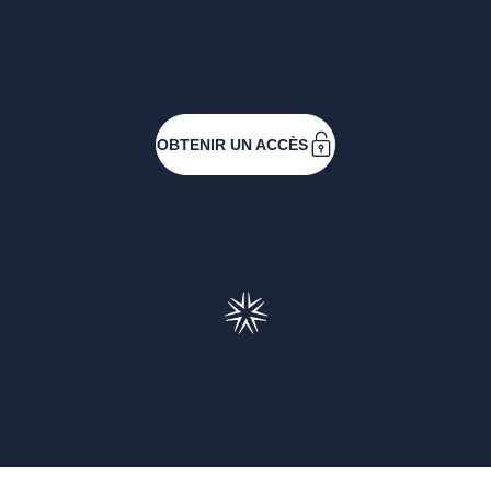
toutes les ressources et les applications
développées pour vous, vous inscrire aux
événements ou faire vos demandes de
subventions.
OBTENIR UN ACCÈS
Francéclat
Présentation de Francéclat
Journalistes