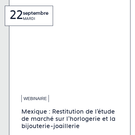
la
la
22
septembre
diaposi
diapos
MARDI
précéd
suiva
WEBINAIRE
Mexique : Restitution de l'étude
de marché sur l'horlogerie et la
bijouterie-joaillerie