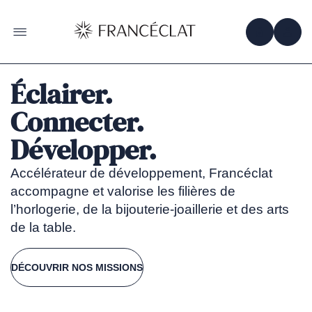
Accéder
à
la
OBTENIR 
ACC
OUVRIR LE MENU
page
d'accueil
de
Francéclat
Éclairer.
Francéclat
Connecter.
Développer.
Accélérateur de développement, Francéclat
accompagne et valorise les filières de
l’horlogerie, de la bijouterie-joaillerie et des arts
de la table.
DÉCOUVRIR NOS MISSIONS