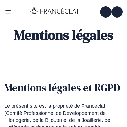
Accéder
à
la
OBTENIR 
ACC
OUVRIR LE MENU
page
d'accueil
de
Francéclat
Mentions légales
Mentions légales et RGPD
Le présent site est la propriété de Francéclat
(Comité Professionnel de Développement de
l'Horlogerie, de la Bijouterie, de la Joaillerie, de