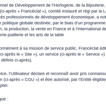
nel de Développement de l’Horlogerie, de la Bijouterie, de
(ci-après « Francéclat »), comité instauré et régi par la 
tés professionnels de développement économique, a nota
politique globale destinée, par le biais d’un programme d
, la production, la vente en France et à l’international de
erie-joaillerie et les arts de la table
rmément à sa mission de service public, Francéclat édite,
Ce
(ci-après le « Site »), un service (ci-après le « Service »
 définis ci-après).
en
'ouvre
ans
ce, l’Utilisateur déclare et reconnaît avoir pris connais
n
on (ci-après « CGU ») et être autorisé, par l’Entité éligible
ouvel
pter.
nglet)
que :