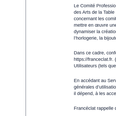
Le Comité Profession
des Arts de la Table 
concernant les comi
mettre en œuvre une 
dynamiser la création
l’horlogerie, la bijout
Dans ce cadre, confo
https://franceclat.fr
(
. 
Utilisateurs (tels que
li
s
d
En accédant au Servi
u
générales d’utilisati
n
il dépend, à les acce
o
Francéclat rappelle 