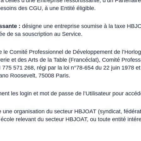
à celles d’une Entreprise ressortissante, d’un Partenair
besoins des CGU, à une Entité éligible.
ssante :
désigne une entreprise soumise à la taxe HBJO
ée de sa souscription au Service.
 le Comité Professionnel de Développement de l’Horlogeri
èvrerie et des Arts de la Table (Francéclat), Comité Prof
5 571 268, régi par la loi n°78-654 du 22 juin 1978 et 
ano Roosevelt, 75008 Paris.
nt les login et mot de passe de l’Utilisateur pour accéd
 une organisation du secteur HBJOAT (syndicat, fédérat
 école relevant du secteur HBJOAT, ou toute entité inté