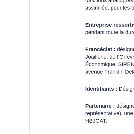
fonctions analogues 
assimilée, pour les 
Entreprise ressorti
pendant toute la dur
Francéclat :
désigne
Joaillerie, de l’Orf
Économique, SIREN 77
avenue Franklin Del
Identifiants :
Désigne
Partenaire :
désigne
représentative), une
HBJOAT.