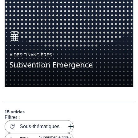
AIDES FINANCIÈRES
Subvention Emergence
15
articles
Filtrer :
Sous-thématiques
Supprimer le filtre