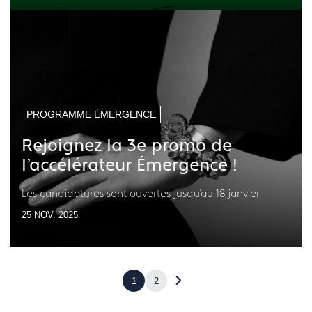
PROGRAMME ÉMERGENCE
Rejoignez la 3e promo de
l'accélérateur Émergence !
Les candidatures sont ouvertes jusqu'au 18 janvier
25 NOV. 2025
1
2
Accéder
à
la