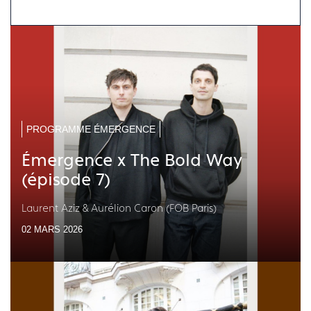
PROGRAMME ÉMERGENCE
Émergence x The Bold Way
(épisode 7)
Laurent Aziz & Aurélion Caron (FOB Paris)
02 MARS 2026