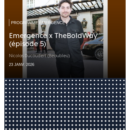
PROGRAMME ÉMERGENCE
Emergence x TheBoldWay
(épisode 5)
Nicolas Ducoudert (Beaubleu)
23 JANV. 2026