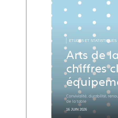
ETUDES ET STATISTIQUES
Arts de la
chiffres c
équipeme
ménages 
Convivialité, durabilité, re
de la table
16 JUIN 2026