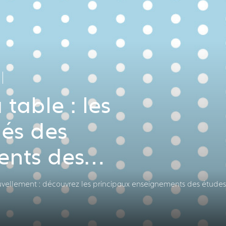
 table : les
lés des
nts des
et des CHR
nouvellement : découvrez les principaux enseignements des études 