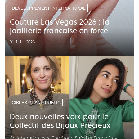
DÉVELOPPEMENT INTERNATIONAL
Couture Las Vegas 2026 : la
joaillerie française en force
01 JUIL. 2026
CIBLES GRAND PUBLIC
Deux nouvelles voix pour le
Collectif des Bijoux Précieux
Collaboration avec The Stone Safari et Peggy Frey