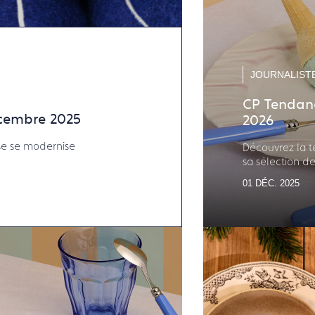
JOURNALIST
CP Tendanc
écembre 2025
2026
ise se modernise
Découvrez la t
sa sélection de
01 DÉC. 2025