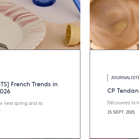
JOURNALIST
S] French Trends in
CP Tendanc
2026
Découvrez la t
r next spring and its
.
15 SEPT. 2025