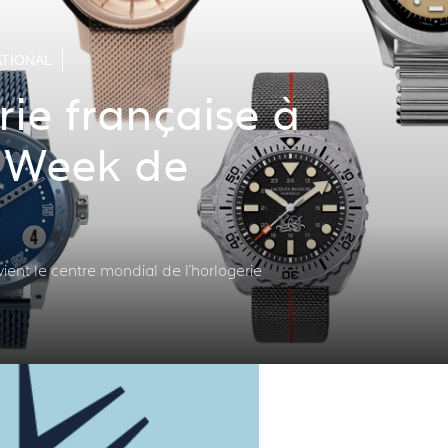
TIONAL
rie française à
 Week de
vient le centre mondial de l'horlogerie