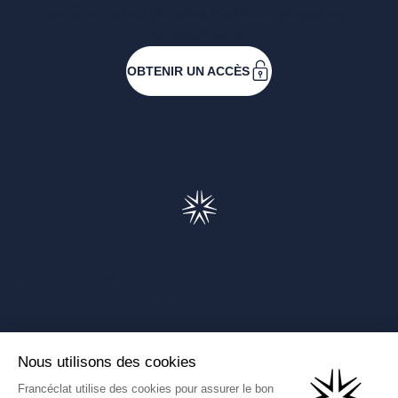
événements ou faire vos demandes de
subventions.
OBTENIR UN ACCÈS
Francéclat
Présentation de Francéclat
Journalistes
Comprendre la taxe HBJOAT
Marchés publics
Contactez-nous
(Ce lien s'ouvre dans un nouve