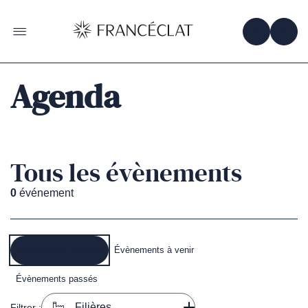
Accéder
à
la
OBTENIR 
ACC
OUVRIR LE MENU
page
d'accueil
de
Francéclat
Agenda
Tous les évènements
0
événement
Évènements en cours
Évènements à venir
Évènements passés
Filières
Filtrer :