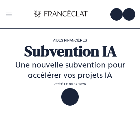
Accéder
à
la
OBTENIR 
ACC
OUVRIR LE MENU
page
d'accueil
de
Francéclat
AIDES FINANCIÈRES
Subvention IA
Une nouvelle subvention pour
accélérer vos projets IA
CRÉÉ LE 08.07.2026
PARTAGER