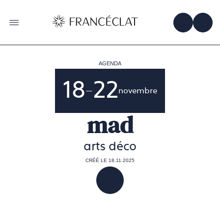
Accéder
à
la
OBTENIR 
ACC
OUVRIR LE MENU
page
d'accueil
de
Francéclat
AGENDA
18
22
—
novembre
mad
arts déco
CRÉÉ LE 18.11.2025
PARTAGER