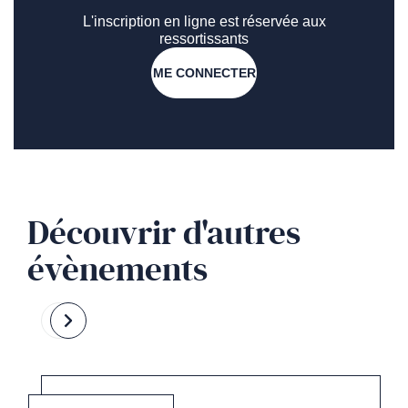
L'inscription en ligne est réservée aux
ressortissants
ME CONNECTER
Découvrir d'autres
évènements
Revenir
Passer
à
à
la
la