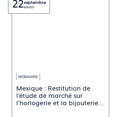
diapositive
diapositive
22
septembre
précédente
suivante
MARDI
WEBINAIRE
Mexique : Restitution de
l'étude de marché sur
l'horlogerie et la bijouterie-
joaillerie