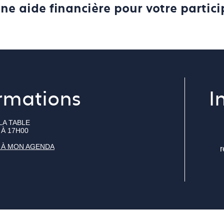
une aide financière pour votre partici
rmations
I
LA TABLE
 À 17H00
 À MON AGENDA
r