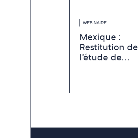
WEBINAIRE
Mexique :
Restitution de
l'étude de
marché sur
l'horlogerie et
bijouterie-
joaillerie