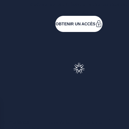
événements ou faire vos demandes de
subventions.
OBTENIR UN ACCÈS
Journalistes
(Ce lie
Francéclat International
Marchés publics