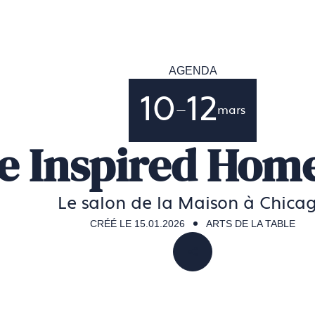
Accéder
à
la
page
AGENDA
d'accueil
de
Francéclat
10
12
—
mars
e Inspired Hom
Le salon de la Maison à Chica
CRÉÉ LE 15.01.2026
ARTS DE LA TABLE
PARTAGER