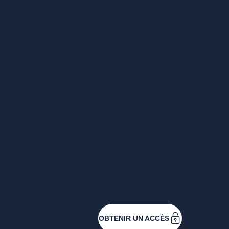
Vous voulez
un accès
complet ?
Entreprises ressortissantes et acteurs de 
filières. Créez votre compte pour accéder
toutes les ressources et les applications
développées pour vous, vous inscrire au
événements ou faire vos demandes de
subventions.
OBTENIR UN ACCÈS