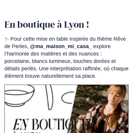
En boutique à Lyon !
✨ Pour cette mise en table inspirée du thème Rêve
de Perles,
@ma_maison_mi_casa_
(Ce
explore
l’harmonie des matières et des nuances :
lien
porcelaine, blancs lumineux, touches dorées et
s'ouvre
détails perlés. Une interprétation raffinée, où chaque
dans
élément trouve naturellement sa place.
un
nouvel
(Ce
onglet)
lien
s'ouvre
dans
un
nouvel
onglet)