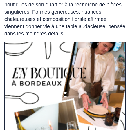
boutiques de son quartier à la recherche de pièces
lien
singulières. Formes généreuses, nuances
s'ouvre
chaleureuses et composition florale affirmée
dans
viennent donner vie à une table audacieuse, pensée
un
dans les moindres détails.
nouvel
onglet)
(Ce
lien
s'ouvre
dans
un
nouvel
onglet)
social_network.link.la