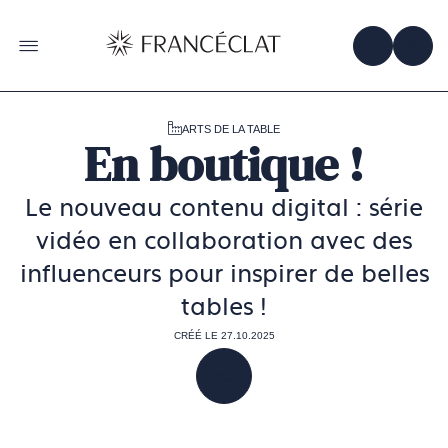
Accéder
à
la
OBTENIR 
ACC
OUVRIR LE MENU
page
d'accueil
de
Francéclat
ARTS DE LA TABLE
En boutique !
Le nouveau contenu digital : série
vidéo en collaboration avec des
influenceurs pour inspirer de belles
tables !
CRÉÉ LE 27.10.2025
PARTAGER