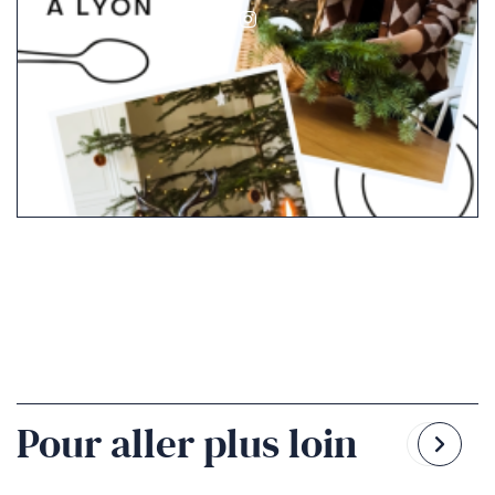
social_network.link.la
Pour aller plus loin
Reven
Pass
à
à