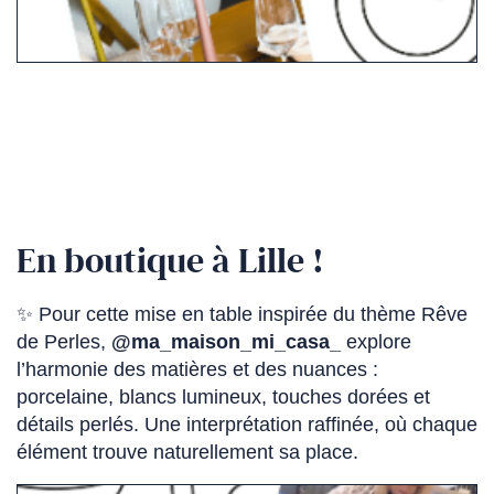
En boutique à Lille !
✨ Pour cette mise en table inspirée du thème Rêve
de Perles,
@ma_maison_mi_casa_
(Ce
explore
l’harmonie des matières et des nuances :
lien
porcelaine, blancs lumineux, touches dorées et
s'ouvre
détails perlés. Une interprétation raffinée, où chaque
dans
élément trouve naturellement sa place.
un
nouvel
(Ce