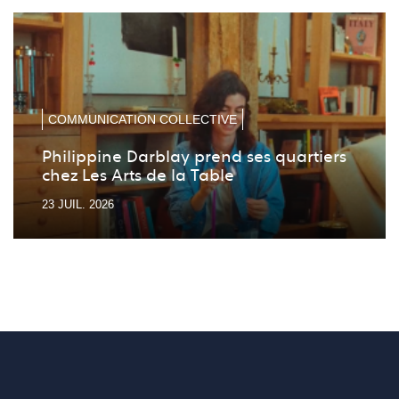
la
la
diapo
diapo
précé
suiv
COMMUNICATION COLLECTIVE
Philippine Darblay prend ses quartiers
chez Les Arts de la Table
23 JUIL. 2026