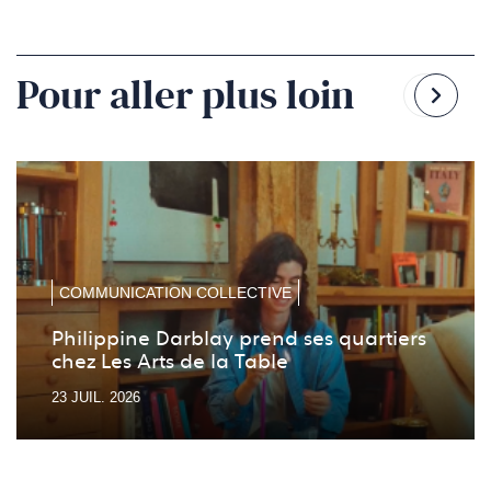
Pour aller plus loin
Reven
Pass
à
à
la
la
diapo
diapo
précé
suiv
COMMUNICATION COLLECTIVE
Philippine Darblay prend ses quartiers
chez Les Arts de la Table
23 JUIL. 2026