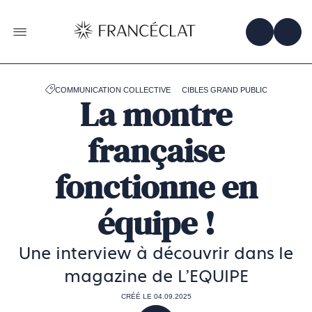
Accéder
à
la
OBTENIR 
ACC
OUVRIR LE MENU
page
d'accueil
de
Francéclat
COMMUNICATION COLLECTIVE
CIBLES GRAND PUBLIC
La montre
française
fonctionne en
équipe !
Une interview à découvrir dans le
magazine de L'EQUIPE
CRÉÉ LE 04.09.2025