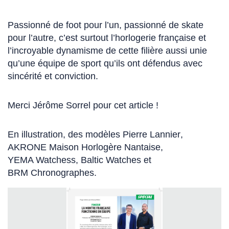
lien
s'ouvre
lien
s'ouvre
dans
s'ouvre
Passionné de foot pour l’un, passionné de skate
dans
un
dans
pour l’autre, c’est surtout l’horlogerie française et
un
nouvel
un
l’incroyable dynamisme de cette filière aussi unie
nouvel
onglet)
nouvel
qu’une équipe de sport qu’ils ont défendus avec
onglet)
onglet)
sincérité et conviction.
Merci
Jérôme Sorrel
(Ce
pour cet article !
lien
s'ouvre
En illustration, des modèles
Pierre Lannier
(Ce
,
dans
AKRONE Maison Horlogère Nantaise
(Ce
,
lien
un
YEMA Watches
(Ce
s,
Baltic Watches
(Ce
et
lien
s'ouvre
nouvel
BRM Chronographes
lien
(Ce
.
lien
s'ouvre
dans
onglet)
s'ouvre
lien
s'ouvre
dans
un
dans
s'ouvre
dans
un
nouvel
un
dans
un
nouvel
onglet)
nouvel
un
nouvel
onglet)