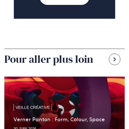
Pour aller plus loin
Reven
Pass
à
à
la
la
diapo
diapo
précé
suiv
VEILLE CRÉATIVE
Verner Panton : Form, Colour, Space
30 JUIN 2026