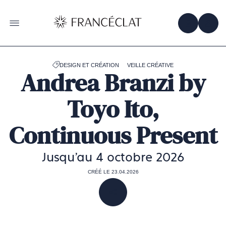
Accéder
à
la
OBTENIR 
ACC
OUVRIR LE MENU
page
d'accueil
de
Francéclat
DESIGN ET CRÉATION
VEILLE CRÉATIVE
Andrea Branzi by
Toyo Ito,
Continuous Present
Jusqu'au 4 octobre 2026
CRÉÉ LE 23.04.2026
PARTAGER