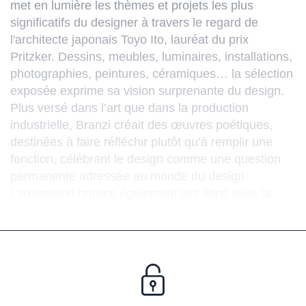
met en lumière les thèmes et projets les plus
significatifs du designer à travers le regard de
l'architecte japonais Toyo Ito, lauréat du prix
Pritzker. Dessins, meubles, luminaires, installations,
photographies, peintures, céramiques… la sélection
exposée exprime sa vision surprenante du design.
Plus versé dans l’art que dans la production
industrielle, Branzi créait des œuvres poétiques,
destinées à faire réfléchir plutôt qu’à remplir une
fonction, célébrant le design comme une question
permanente adressée au monde du design.
L'exposition retrace également ses liens avec la
Triennale de Milan et la Fondation Cartier, et inclut
une installation dédiée à No-Stop City (1969-1972),
projet fondateur d'une réflexion radicale sur la
métropole contemporaine.