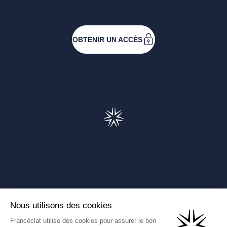
événements ou faire vos demandes de
subventions.
OBTENIR UN ACCÈS
Francéclat
Présentation de Francéclat
Journalistes
Comprendre la taxe HBJOAT
Marchés publics
Contactez-nous
(Ce lien s'ouvre dans un nouve
Francéclat International