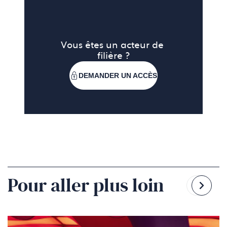
Vous êtes un acteur de 
filière ?
DEMANDER UN ACCÈS
Pour aller plus loin
Reven
Pass
à
à
la
la