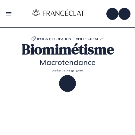
Accéder
à
la
OBTENIR 
ACC
OUVRIR LE MENU
page
d'accueil
de
Francéclat
DESIGN ET CRÉATION
VEILLE CRÉATIVE
Biomimétisme
Macrotendance
CRÉÉ LE 07.01.2022
PARTAGER