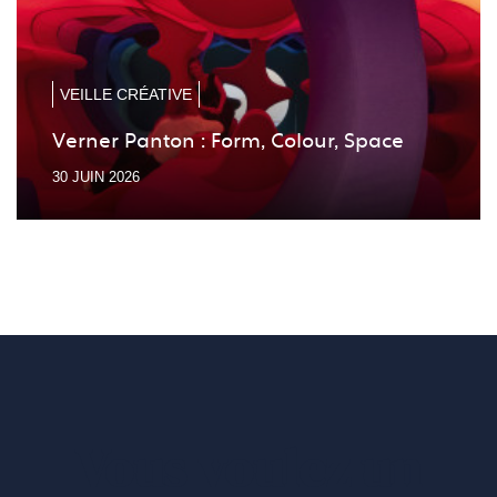
diapo
diapo
précé
suiv
VEILLE CRÉATIVE
Verner Panton : Form, Colour, Space
30 JUIN 2026
Vous voulez un