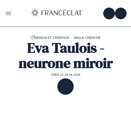
Accéder
à
la
OBTENIR 
ACC
OUVRIR LE MENU
page
d'accueil
de
Francéclat
DESIGN ET CRÉATION
VEILLE CRÉATIVE
Eva Taulois -
neurone miroir
CRÉÉ LE 29.06.2026
PARTAGER