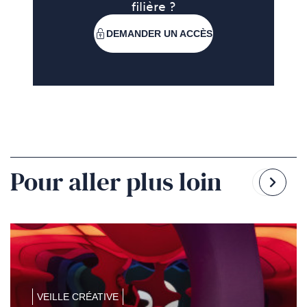
filière ?
DEMANDER UN ACCÈS
Pour aller plus loin
Reven
Pass
à
à
la
la
diapo
diapo
précé
suiv
VEILLE CRÉATIVE