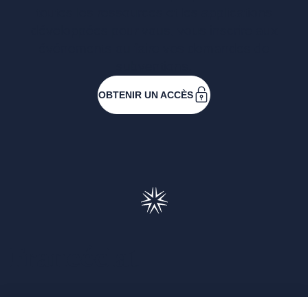
toutes les ressources et les applications
développées pour vous, vous inscrire aux
événements ou faire vos demandes de
subventions.
OBTENIR UN ACCÈS
Francéclat
Présentation de Francéclat
Journalistes