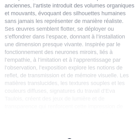
anciennes, l’artiste introduit des volumes organiques
et mouvants, évoquant des silhouettes humaines
sans jamais les représenter de manière réaliste.
Ses œuvres semblent flotter, se déployer ou
s’effondrer dans l’espace, donnant à l’installation
une dimension presque vivante. Inspirée par le
fonctionnement des neurones miroirs, liés à
l’empathie, à l’imitation et à l’apprentissage par
l’observation, l’exposition explore les notions de
reflet, de transmission et de mémoire visuelle. Les
matières translucides, les textures souples et les
couleurs diffuses, signatures du travail d’Eva
Taulois, créent des jeux de lumière et de
transparence qui renforcent cette impression de
mouvement et de vibration. L’artiste prolonge ce
dialogue au sein des collections permanentes du
musée, où ses créations rencontrent des œuvres du
XVIIe siècle dans un jeu d’échos entre drapés,