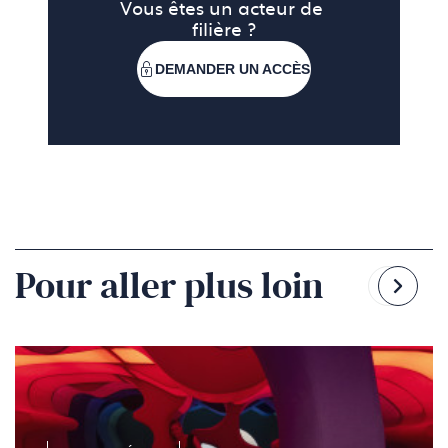
Vous êtes un acteur de 
filière ?
DEMANDER UN ACCÈS
Pour aller plus loin
Reven
Pass
à
à
la
la
diapo
diapo
précé
suiv