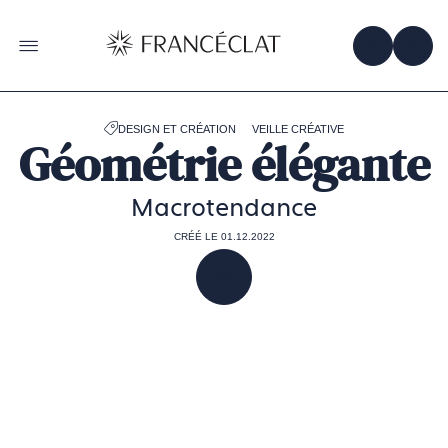
Accéder
à
la
OBTENIR 
ACC
OUVRIR LE MENU
page
d'accueil
de
Francéclat
DESIGN ET CRÉATION
VEILLE CRÉATIVE
Géométrie élégante
Macrotendance
CRÉÉ LE 01.12.2022
PARTAGER