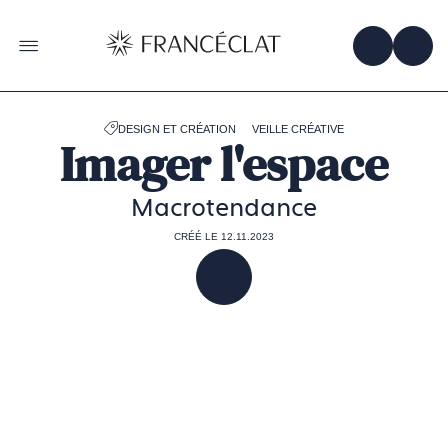
Accéder
à
la
OBTENIR 
ACC
OUVRIR LE MENU
page
d'accueil
de
Francéclat
DESIGN ET CRÉATION
VEILLE CRÉATIVE
Imager l'espace
Macrotendance
CRÉÉ LE 12.11.2023
PARTAGER