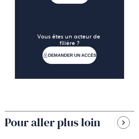
Vous êtes un acteur de 
filière ?
DEMANDER UN ACCÈS
Pour aller plus loin
Reven
Pass
à
à