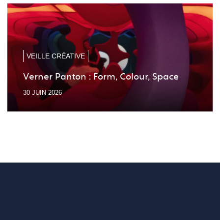
la
la
diapo
diapo
précé
suiv
VEILLE CRÉATIVE
Verner Panton : Form, Colour, Space
30 JUIN 2026