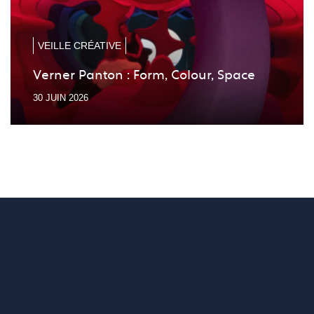
précé
suiv
VEILLE CRÉATIVE
Verner Panton : Form, Colour, Space
30 JUIN 2026
Vous voulez un