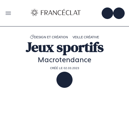
Accéder
à
la
OBTENIR 
ACC
OUVRIR LE MENU
page
d'accueil
de
Francéclat
DESIGN ET CRÉATION
VEILLE CRÉATIVE
Jeux sportifs
Macrotendance
CRÉÉ LE 02.03.2023
PARTAGER