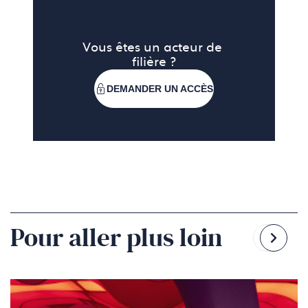
Vous êtes un acteur de 
filière ?
DEMANDER UN ACCÈS
Pour aller plus loin
Reven
Pass
à
à
la
la
diapo
diapo