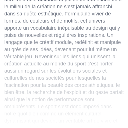
le milieu de la création ne s’est jamais affranchi
dans sa quête esthétique. Formidable vivier de
formes, de couleurs et de motifs, cet univers
apporte un vocabulaire inépuisable au design qui y
puise de nouvelles et régulières inspirations. Un
langage que le créatif module, redéfinit et manipule
au grès de ses idées, devenant pour lui même un
véritable jeu. Revenir sur les liens qui unissent la
création actuelle au monde du sport c’est porter
aussi un regard sur les évolutions sociales et
culturelles de nos sociétés pour lesquelles la
fascination pour la beauté des corps athlétiques, le
bien être, la recherche de l’exploit et du geste parfait
ainsi que la notion de performance sont
omniprésents. Le sport s’est donc imposé dans
notre quotidien comme un élément culturel
dynamisant qui devient un véritable art de vivre et
révèle un rituel de bien être quotidien et d’harmonie