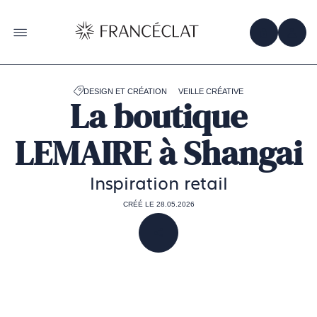
Accéder
à
la
OBTENIR 
ACC
OUVRIR LE MENU
page
d'accueil
de
Francéclat
DESIGN ET CRÉATION
VEILLE CRÉATIVE
La boutique
LEMAIRE à Shangai
Inspiration retail
CRÉÉ LE 28.05.2026
PARTAGER