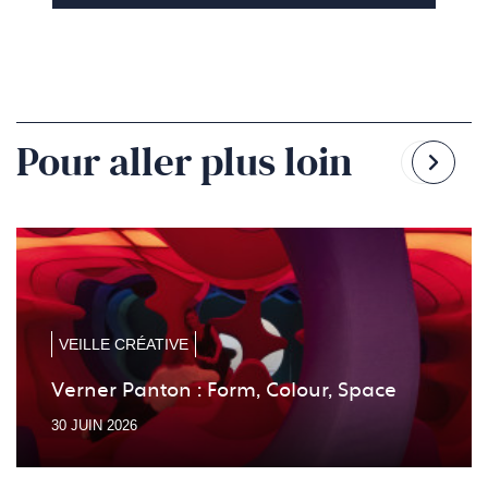
Pour aller plus loin
Reven
Pass
à
à
la
la
diapo
diapo
précé
suiv
VEILLE CRÉATIVE
Verner Panton : Form, Colour, Space
30 JUIN 2026