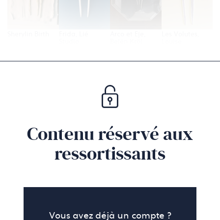
Sherylin Birth
Frida, Lié
Arco et Eje,
Les Volutes,
Studio
Belén Kröl
Louise
Damas
Contenu réservé aux
ressortissants
Vous avez déjà un compte ?