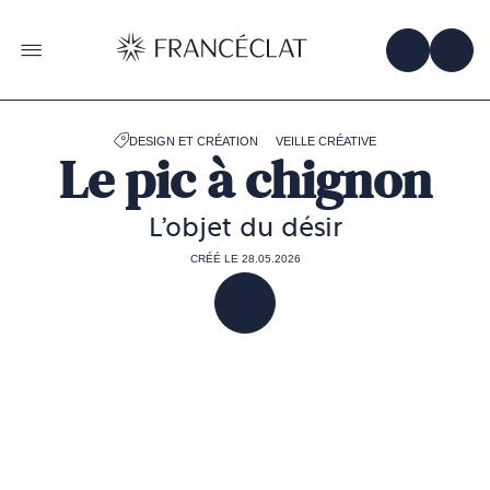
Accéder
à
la
OBTENIR 
ACC
OUVRIR LE MENU
page
d'accueil
de
Francéclat
DESIGN ET CRÉATION
VEILLE CRÉATIVE
Le pic à chignon
L'objet du désir
CRÉÉ LE 28.05.2026
PARTAGER