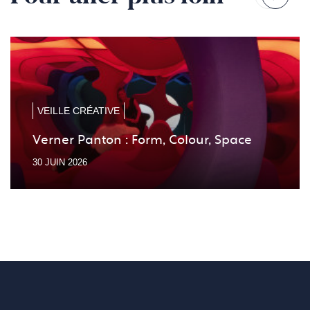
Reven
Pass
à
à
la
la
diapo
diapo
précé
suiv
VEILLE CRÉATIVE
Verner Panton : Form, Colour, Space
30 JUIN 2026