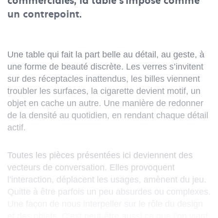
commerciales, la table s’impose comme
un contrepoint.
Une table qui fait la part belle au détail, au geste, à
une forme de beauté discrète. Les verres s’invitent
sur des réceptacles inattendus, les billes viennent
troubler les surfaces, la cigarette devient motif, un
objet en cache un autre. Une manière de redonner
de la densité au quotidien, en rendant chaque détail
actif.
Toutes les pièces présentées ici deviennent des
vecteurs de conversation. Elles provoquent
l’interaction, déplacent les usages, amènent du jeu.
Quitte à être parfois un peu absurdes ou complexes.
Une façon de nous interpeller sur le rôle du design
et des objets. C’est peut-être aussi ça que l’on vient