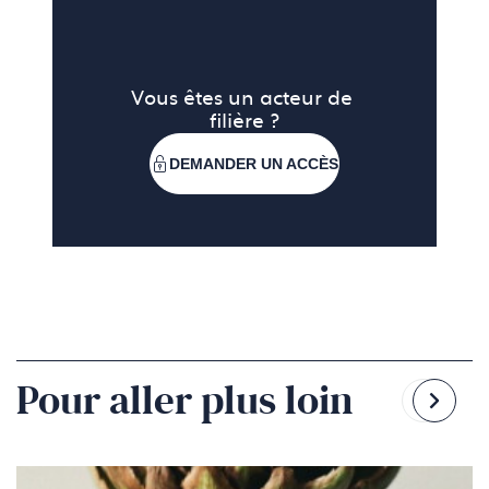
Vous êtes un acteur de 
filière ?
DEMANDER UN ACCÈS
Pour aller plus loin
Reven
Pass
à
à
la
la