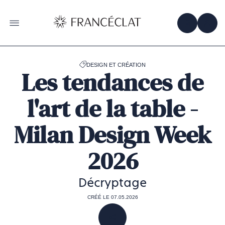
Accéder
à
la
OBTENIR 
ACC
OUVRIR LE MENU
page
d'accueil
de
Francéclat
DESIGN ET CRÉATION
Les tendances de
l'art de la table -
Milan Design Week
2026
Décryptage
CRÉÉ LE 07.05.2026
PARTAGER