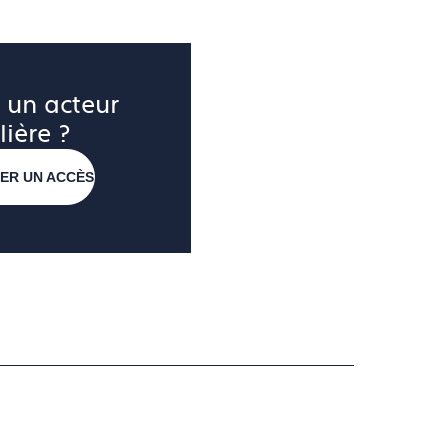
 un acteur 
lière ?
ER UN ACCÈS