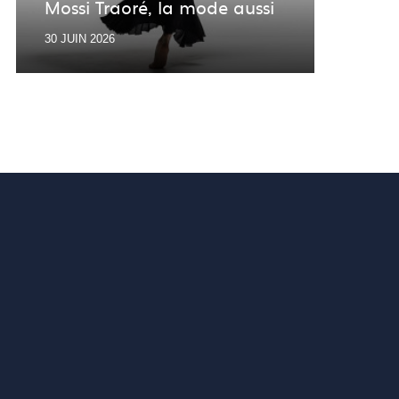
Mossi Traoré, la mode aussi
Desi
30 JUIN 2026
30 JU