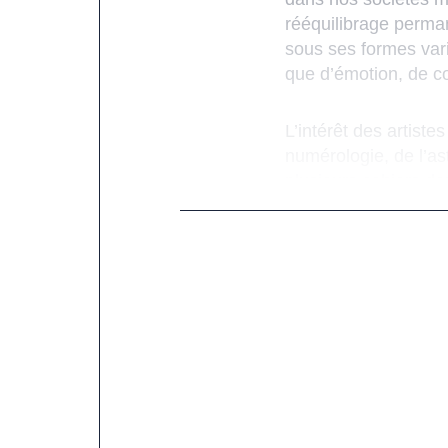
rééquilibrage perman
sous ses formes vari
que d’émotion, de c
L’intérêt des artiste
numérologie, de l’as
plusieurs cahiers de