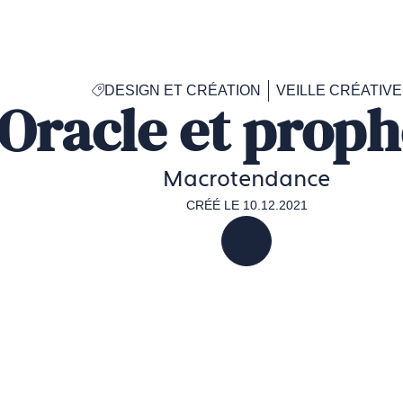
Accéder
à
la
page
DESIGN ET CRÉATION
VEILLE CRÉATIVE
d'accueil
Oracle et proph
de
Francéclat
Macrotendance
CRÉÉ LE 10.12.2021
PARTAGER