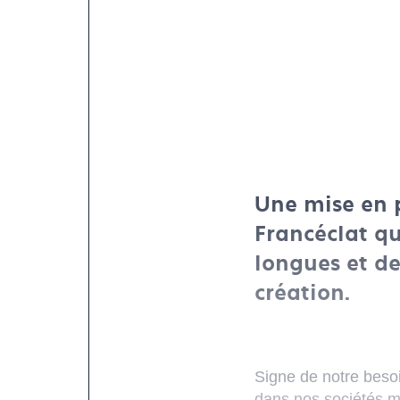
Une mise en p
Francéclat qu
longues et de
création.
Signe de notre besoi
dans nos sociétés mo