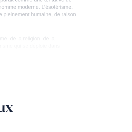
 l’homme moderne. L’ésotérisme,
ie pleinement humaine, de raison
me, de la religion, de la
érisme qui se déploie dans
ux