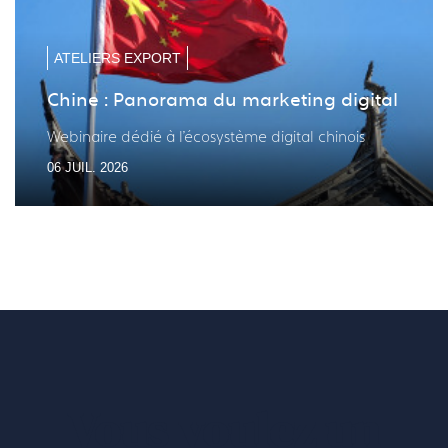
diapo
diapo
précé
suiv
ATELIERS EXPORT
Chine : Panorama du marketing digital
Webinaire dédié à l'écosystème digital chinois
06 JUIL. 2026
Vous voulez un