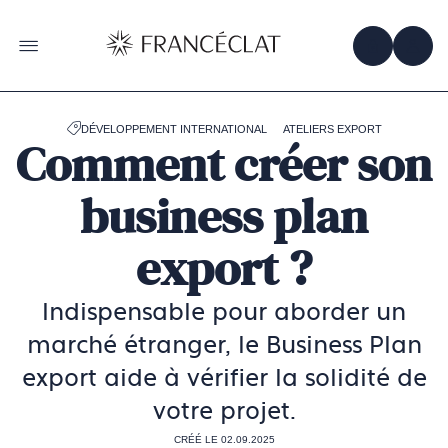
Accéder
à
la
OBTENIR 
ACC
OUVRIR LE MENU
page
d'accueil
de
Francéclat
DÉVELOPPEMENT INTERNATIONAL
ATELIERS EXPORT
Comment créer son
business plan
export ?
Indispensable pour aborder un
marché étranger, le Business Plan
export aide à vérifier la solidité de
votre projet.
CRÉÉ LE 02.09.2025