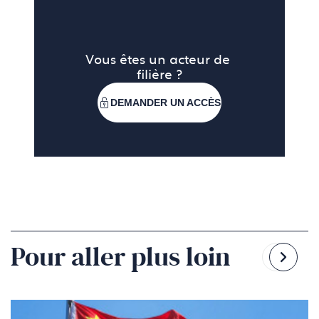
Vous êtes un acteur de 
filière ?
DEMANDER UN ACCÈS
Pour aller plus loin
Reven
Pass
à
à
la
la