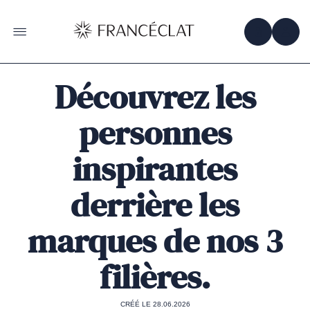
Accéder
à
la
OBTENIR 
ACC
OUVRIR LE MENU
page
d'accueil
de
Francéclat
Découvrez les
personnes
inspirantes
derrière les
marques de nos 3
filières.
CRÉÉ LE 28.06.2026