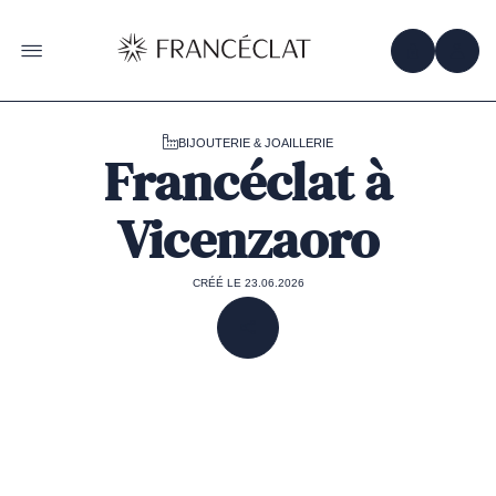
Accéder
à
la
OBTENIR 
ACC
OUVRIR LE MENU
page
d'accueil
de
Francéclat
BIJOUTERIE & JOAILLERIE
Francéclat à
Vicenzaoro
CRÉÉ LE 23.06.2026
PARTAGER