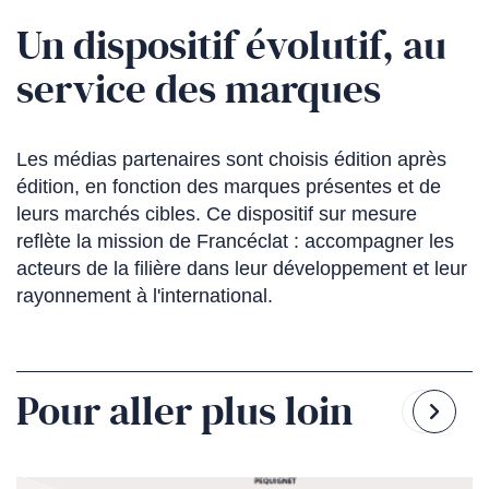
précédente
suiv
Un dispositif évolutif, au
1
2
/
4
service des marques
Les médias partenaires sont choisis édition après
édition, en fonction des marques présentes et de
leurs marchés cibles. Ce dispositif sur mesure
reflète la mission de Francéclat : accompagner les
acteurs de la filière dans leur développement et leur
rayonnement à l'international.
Pour aller plus loin
Reven
Pass
à
à
la
la