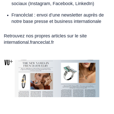
sociaux (Instagram, Facebook, LinkedIn)
Francéclat : envoi d’une newsletter auprès de
notre base presse et business internationale
Retrouvez nos propres articles sur le site
international.franceclat.fr
(Ce
lien
s'ouvre
dans
un
nouvel
onglet)
Revenir
Pass
à
à
la
la
diapositive
diapo