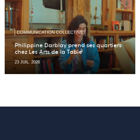
diapo
diapo
précé
suiv
COMMUNICATION COLLECTIVE
Philippine Darblay prend ses quartiers
chez Les Arts de la Table
23 JUIL. 2026