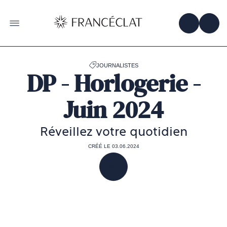
Accéder
à
la
OBTENIR 
ACC
OUVRIR LE MENU
page
d'accueil
de
Francéclat
JOURNALISTES
DP - Horlogerie -
Juin 2024
Réveillez votre quotidien
CRÉÉ LE 03.06.2024
PARTAGER