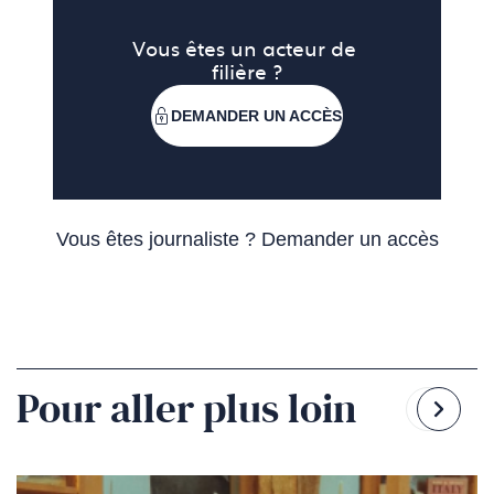
Vous êtes un acteur de 
filière ?
DEMANDER UN ACCÈS
Vous êtes journaliste ?
Demander un accès
Pour aller plus loin
Reven
Pass
à
à
la
la