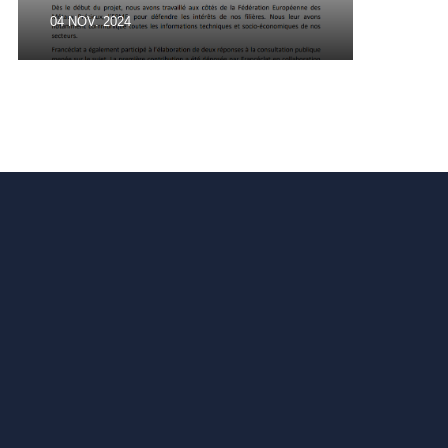
04 NOV. 2024
01 OC