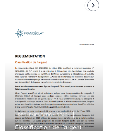
Revenir
Passer
à
à
la
la
diapositive
diapositive
précédente
suivante
RÉGLEMENTATION REACH
RÉG
Classification de l'argent
Res