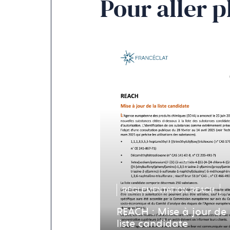
Pour aller p
RÉGLEMENTATION REACH
REACH : Mise à jour de 
liste candidate