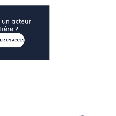
 un acteur 
lière ?
ER UN ACCÈS