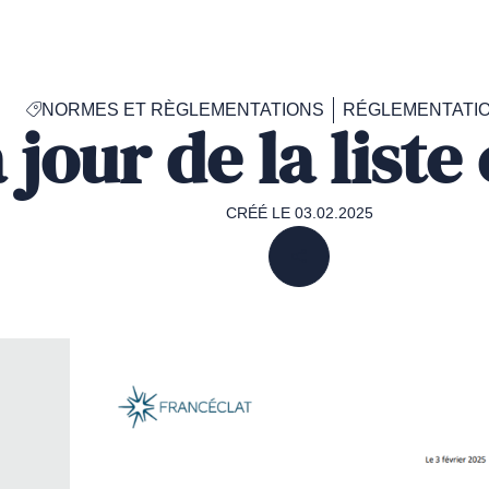
Accéder
à
la
page
NORMES ET RÈGLEMENTATIONS
RÉGLEMENTATI
d'accueil
 jour de la list
de
Francéclat
CRÉÉ LE 03.02.2025
PARTAGER