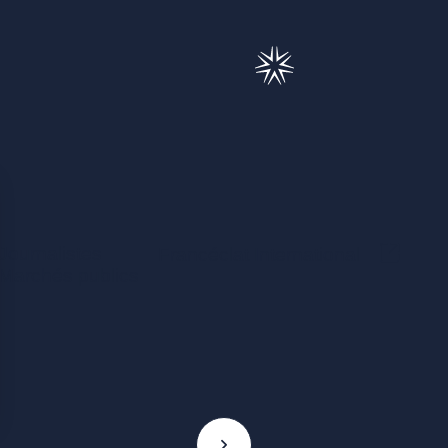
Journalistes
(Ce lie
Francéclat International
Marchés publics