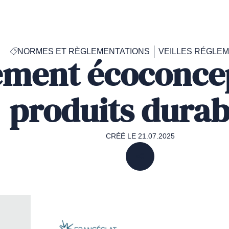
Accéder
à
la
page
NORMES ET RÈGLEMENTATIONS
VEILLES RÉGLE
d'accueil
ement écoconce
de
Francéclat
produits durab
CRÉÉ LE 21.07.2025
PARTAGER