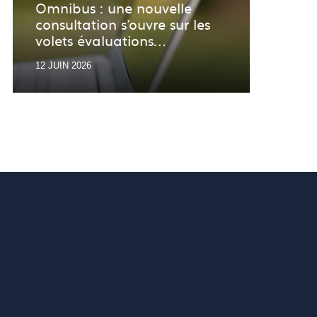
Veil
Omnibus : une nouvelle
consultation s’ouvre sur les
Retro
volets évaluations
veill
environnementales
12 JUIN 2026
01 JU