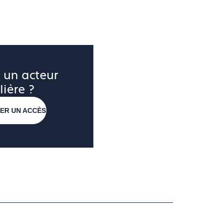
 un acteur 
lière ?
ER UN ACCÈS