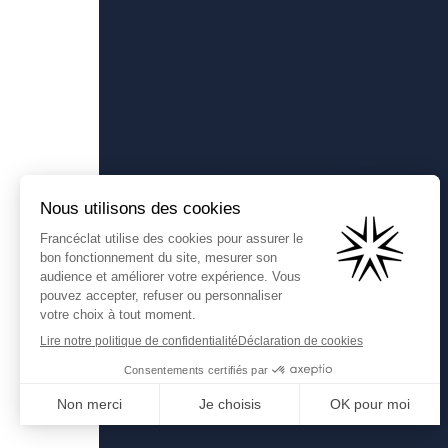
Francéclat
Présentation de Francéclat
Comprendre la taxe HBJOAT
Contactez-nous