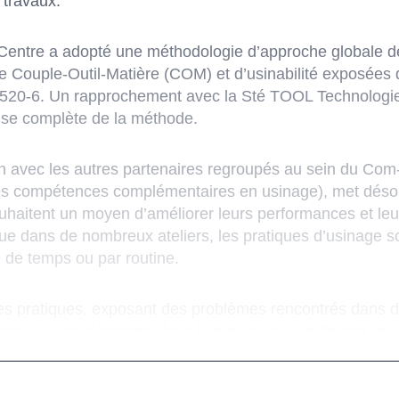
 travaux.
Centre a adopté une méthodologie d’approche globale de
de Couple-Outil-Matière (COM) et d’usinabilité exposée
520-6. Un rapprochement avec la Sté TOOL Technologie
rise complète de la méthode.
on avec les autres partenaires regroupés au sein du Com-
es compétences complémentaires en usinage), met désor
ouhaitent un moyen d’améliorer leurs performances et leur
ue dans de nombreux ateliers, les pratiques d’usinage son
de temps ou par routine.
 pratiques, exposant des problèmes rencontrés dans des
nnue, il est démontré dans la note qu’en appliquant une
 et en abandonnant parfois quelques idées reçues, il est
er la qualité des pièces usinées, d’augmenter la durée de
s.