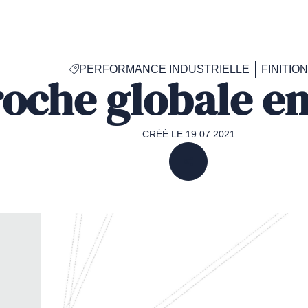
Accéder
à
la
page
PERFORMANCE INDUSTRIELLE
FINITION
d'accueil
oche globale en
de
Francéclat
CRÉÉ LE 19.07.2021
PARTAGER