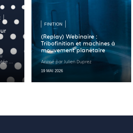
E
FINITION
our
(Replay) Webinaire :
Tribofinition et machines à
mouvement planétaire
du
tée et
Animé par Julien Duprez
19 MAI 2026