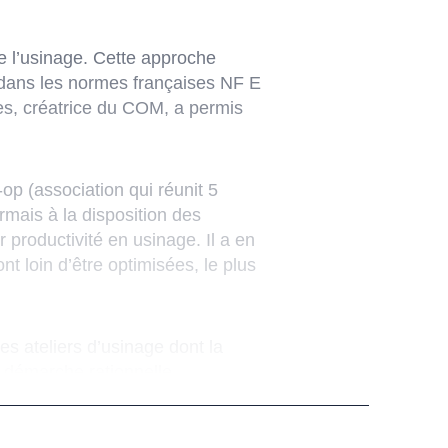
 l’usinage. Cette approche
s dans les normes françaises NF E
s, créatrice du COM, a permis
op (association qui réunit 5
mais à la disposition des
 productivité en usinage. Il a en
t loin d’être optimisées, le plus
 ateliers d’usinage dont la
 démarche rationnelle
 possible de réduire les temps
 vie des outils et de réduire