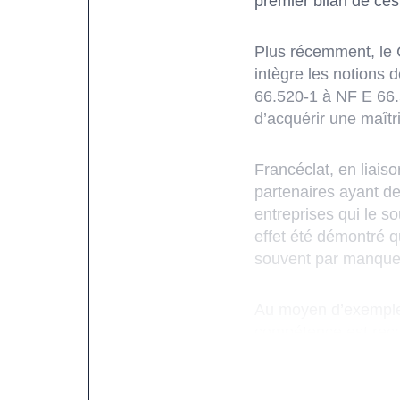
premier bilan de ces
Plus récemment, le 
intègre les notions 
66.520-1 à NF E 66.
d’acquérir une maît
Francéclat, en liais
partenaires ayant d
entreprises qui le s
effet été démontré q
souvent par manque 
Au moyen d’exemples
compétence est reco
(l’approche globale)
d’usinage, d’amélior
l’ensemble des coût