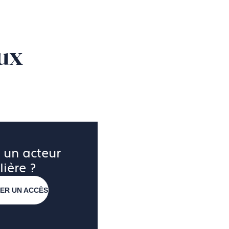
ux
 un acteur 
lière ?
ER UN ACCÈS