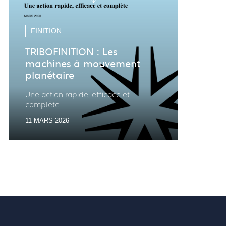
FINITION
TRIBOFINITION : Les
PER
machines à mouvement
planétaire
Trib
con
Une action rapide, efficace et
pou
complète
vibr
11 MARS 2026
17 SE