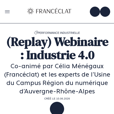
Accéder
à
la
OBTENIR 
ACC
OUVRIR LE MENU
page
d'accueil
de
Francéclat
PERFORMANCE INDUSTRIELLE
(Replay) Webinaire
: Industrie 4.0
Co-animé par Célia Ménégaux
(Francéclat) et les experts de l’Usine
du Campus Région du numérique
d’Auvergne-Rhône-Alpes
CRÉÉ LE 10.06.2026
PARTAGER