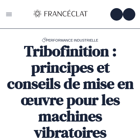
Accéder
à
la
OBTENIR 
ACC
OUVRIR LE MENU
page
d'accueil
de
Francéclat
PERFORMANCE INDUSTRIELLE
Tribofinition :
principes et
conseils de mise en
œuvre pour les
machines
vibratoires