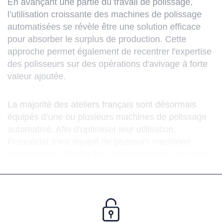
En avançant une partie du travail de polissage,
l’utilisation croissante des machines de polissage
automatisées se révèle être une solution efficace
pour absorber le surplus de production. Cette
approche permet également de recentrer l'expertise
des polisseurs sur des opérations d'avivage à forte
valeur ajoutée.
La majorité des ateliers français sont désormais
équipés d’une ou plusieurs machines de polissage
automatisé. Afin d’optimiser leur utilisation,
Francéclat s’est équipé de plusieurs machines
couramment utilisées en ateliers et mène une vaste
campagne de caractérisation de ces procédés.
Chaque catégorie de machines présente des
avantages spécifiques, essentiels à connaitre pour
élaborer des gammes de polissage automatisées