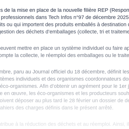
 de la mise en place de la nouvelle filière REP (Respon
 professionnels dans Tech Infos n°97 de décembre 2025. 
ts ou qui importent des produits emballés à destination 
estion des déchets d’emballages (collecte, tri et traiteme
 peuvent mettre en place un système individuel ou faire 
compte la collecte, le réemploi des emballages ou le tra
bre, paru au Journal officiel du 18 décembre, définit le
èmes individuels et des organismes coordonnateurs dont 
éco-organismes. Afin d’obtenir un agrément pour le 1er ju
ise en œuvre, les éco-organismes et les producteurs souh
doivent déposer au plus tard le 28 février un dossier d
hiers des charges définis dans le présent arrêté.
ribue à la réduction des déchets et au réemploi. Ainsi, i