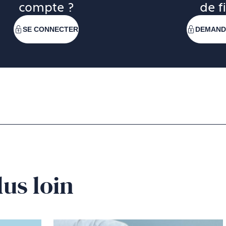
compte ?
de fi
SE CONNECTER
DEMAND
lus loin