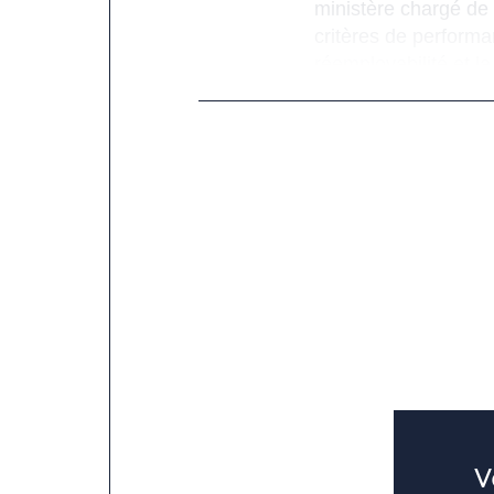
ministère chargé de
critères de performa
réemployabilité et 
publié le 18 décembr
professionnels et ce
exemple par leur vo
Vous retrouvez ces 2
réglementaires) n° 9
Si vous souhaitez vo
info@franceclat.fr.
V