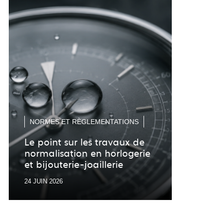
diapositive
diapositive
précédente
suivante
NOR
NORMES ET RÈGLEMENTATIONS
Nor
Le point sur les travaux de
normalisation en horlogerie
Soute
et bijouterie-joaillerie
norma
24 JUIN 2026
15 JU