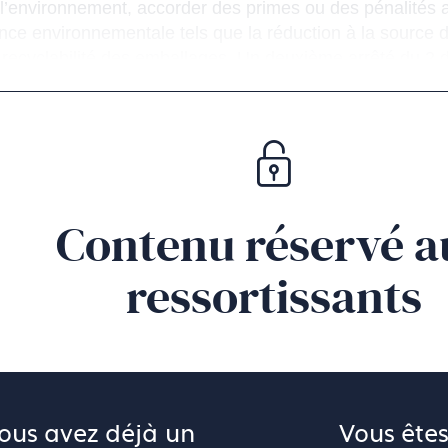
 l’environnement, accorder des primes ou des pénalités 
nce environnementale tels que la réduction à la source 
la recyclabilité des emballages. Un deuxième arrêté du 
e, précise les emballages concernés en définissant les
lles des emballages ménagers, qui relèvent d’une autre R
lume, leur masse ou par le nombre d’unités.
 normes dans notre newsletter Tech Infos (actualités te
8 de janvier 2026.
Contenu réservé a
us inscrire pour recevoir les prochaines Tech Infos, vo
ressortissants
ous avez déjà un 
Vous êtes