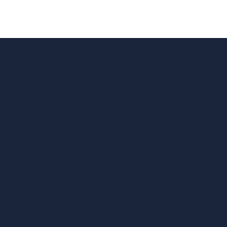
Vous voulez
un accès
complet ?