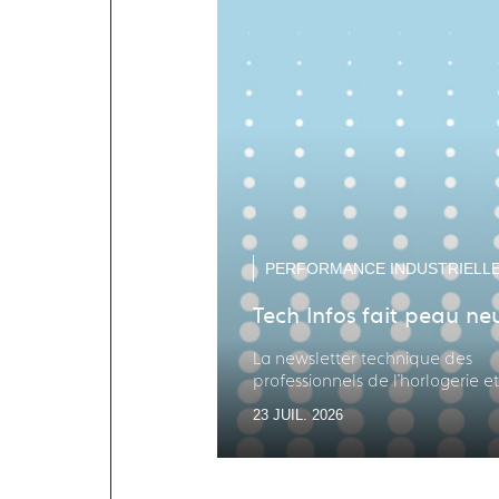
PERFORMANCE INDUSTRIELL
Tech Infos fait peau ne
La newsletter technique des
professionnels de l'horlogerie et
bijouterie-joaillerie
23 JUIL. 2026