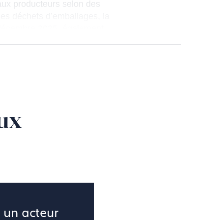
aux producteurs selon des
des déchets d’emballages, la
2 décembre 2025, également
 caractéristiques des emballages
EP. Ils se distinguent par
chniques, normatives et
ux
us pouvez nous contacter sur
 un acteur 