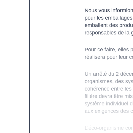
Nous vous informions
pour les emballages
emballent des produi
responsables de la g
Pour ce faire, elles
réalisera pour leur 
Un arrêté du 2 décem
organismes, des syst
cohérence entre les 
filière devra être m
système individuel 
aux exigences des ca
L’éco-organisme cont