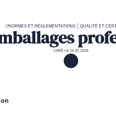
Accéder
à
la
page
NORMES ET RÈGLEMENTATIONS
QUALITÉ ET CERT
d'accueil
mballages profe
de
Francéclat
CRÉÉ LE 10.02.2026
PARTAGER
ion