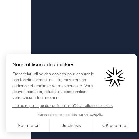
Francéclat
Présentation de Francéclat
Comprendre la taxe HBJOAT
Contactez-nous