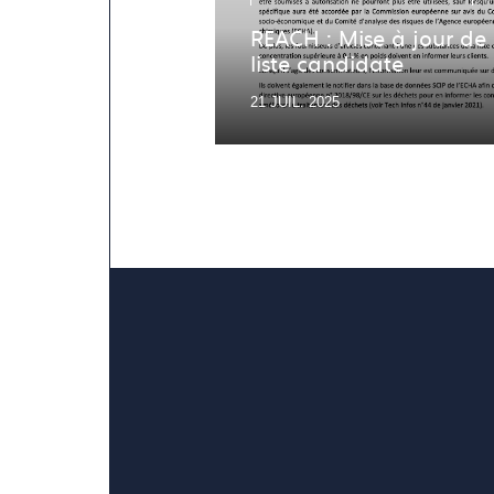
REACH : Mise à jour de 
liste candidate
21 JUIL. 2025