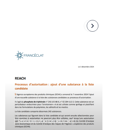
Revenir
Passer
à
à
la
la
diapositive
diapositive
précédente
suivante
RÉGLEMENTATION REACH