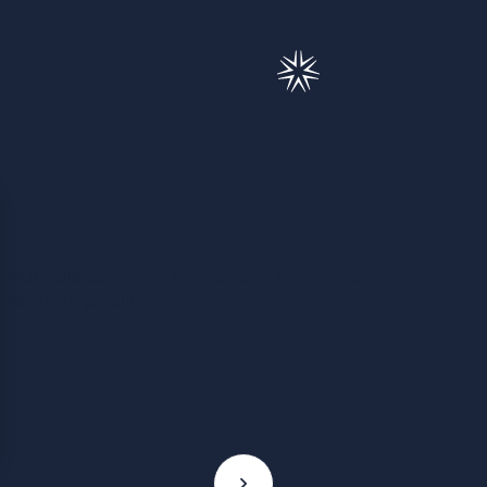
Journalistes
(Ce lie
Francéclat International
Marchés publics