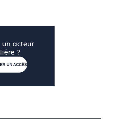
 un acteur 
lière ?
ER UN ACCÈS