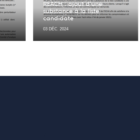
REACH : ajout d'une
substance à la liste
candidate
03 DÉC. 2024
Vous voulez