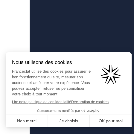
Francéclat
Présentation de Francéclat
Comprendre la taxe HBJOAT
Contactez-nous