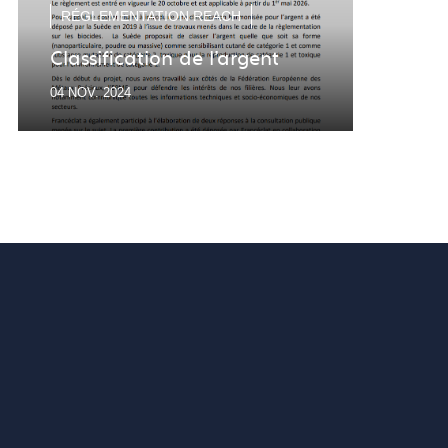
RÉGLEMENTATION REACH
RÉG
Classification de l'argent
Res
04 NOV. 2024
01 OC