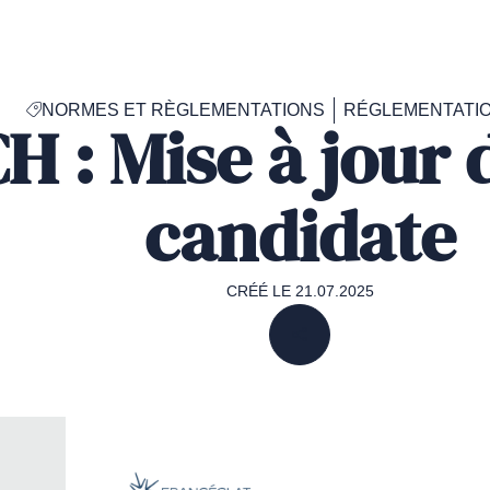
Accéder
à
la
page
NORMES ET RÈGLEMENTATIONS
RÉGLEMENTATI
d'accueil
 : Mise à jour d
de
Francéclat
candidate
CRÉÉ LE 21.07.2025
PARTAGER