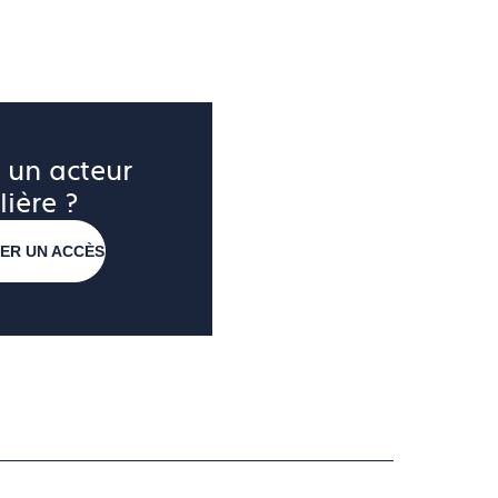
 un acteur 
lière ?
ER UN ACCÈS