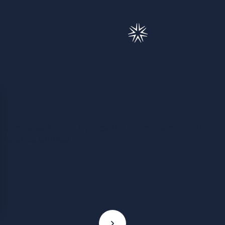
Journalistes
(Ce lie
Francéclat International
Marchés publics