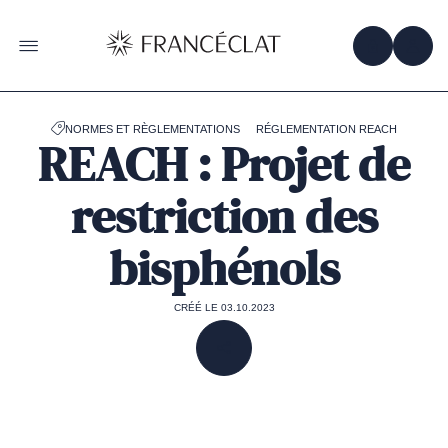
Accéder
à
la
OBTENIR 
ACC
OUVRIR LE MENU
page
d'accueil
de
Francéclat
NORMES ET RÈGLEMENTATIONS
RÉGLEMENTATION REACH
REACH : Projet de
restriction des
bisphénols
CRÉÉ LE 03.10.2023
PARTAGER